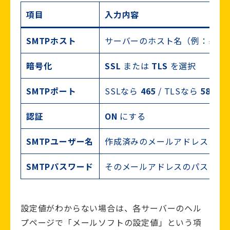
項目
入力内容
SMTPホスト
サーバーのホスト名（例：
sv**
暗号化
SSL
または
TLS
を選択
SMTPポート
SSLなら
465
/ TLSなら
587
認証
ON
にする
SMTPユーザー名
作成済みのメールアドレス（例
SMTPパスワード
そのメールアドレスのパスワー
設定値がわからない場合は、各サーバーのヘル
プページで「メールソフトの設定値」という項