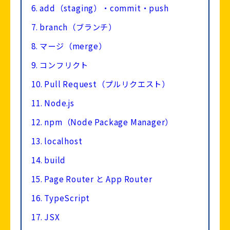
6.
add（staging）・commit・push
7.
branch（ブランチ）
8.
マージ（merge）
9.
コンフリクト
10.
Pull Request（プルリクエスト）
11.
Node.js
12.
npm（Node Package Manager）
13.
localhost
14.
build
15.
Page Router と App Router
16.
TypeScript
17.
JSX