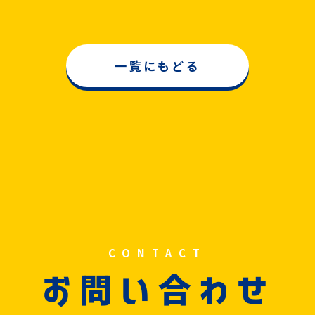
一覧にもどる
CONTACT
問
合
お
い
わせ